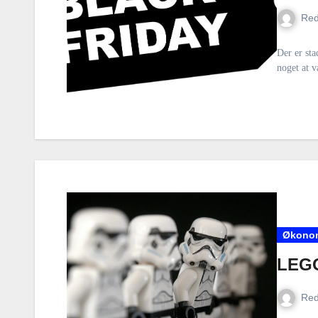
Red
Der er sta
noget at v
Økono
LEGO
Red