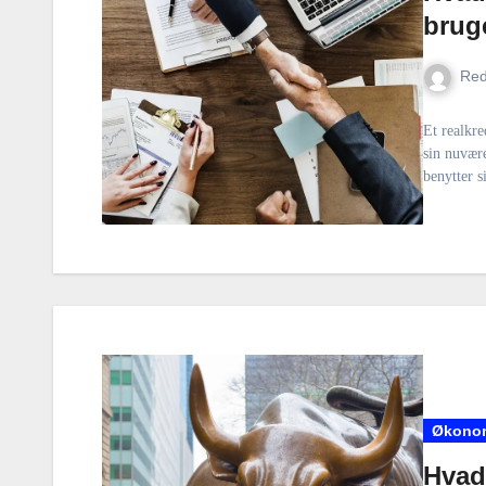
bruge
Red
Et realkre
sin nuvære
benytter s
Økono
Hvad 