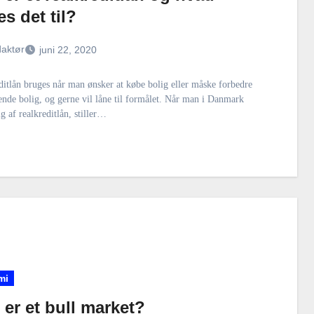
s det til?
aktør
juni 22, 2020
ditlån bruges når man ønsker at købe bolig eller måske forbedre
nde bolig, og gerne vil låne til formålet. Når man i Danmark
ig af realkreditlån, stiller…
mi
er et bull market?