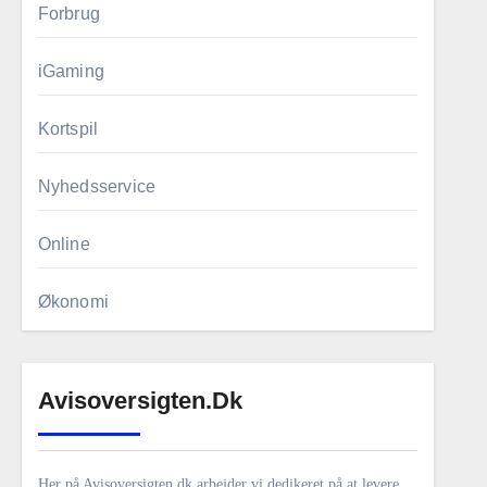
Forbrug
iGaming
Kortspil
Nyhedsservice
Online
Økonomi
Avisoversigten.dk
Her på Avisoversigten.dk arbejder vi dedikeret på at levere