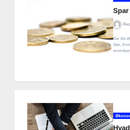
Spar 
Red
Har din øk
ikke, hvor
uoverskue
Økono
Hvad 