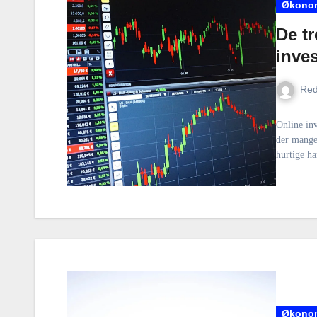
Økono
De tr
inves
Red
Online inv
der mange 
hurtige h
Økono