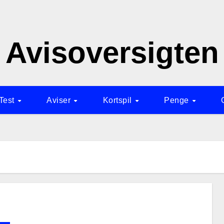
Avisoversigten
 Test
Aviser
Kortspil
Penge