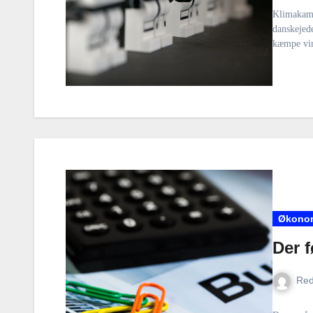
Klimakamp
danskejed
kæmpe vi
Økono
Der f
Red