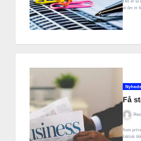
Der er så 
at der er 
Nyheds
Få s
Red
Som priva
faktisk ik