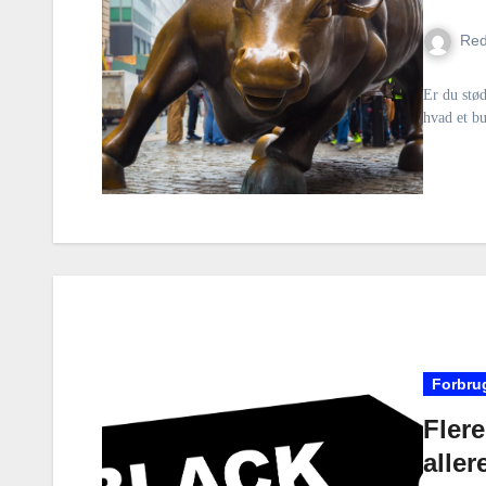
Red
Er du stød
hvad et bu
Forbru
Flere
aller