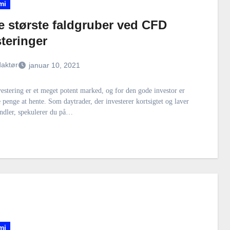
mi
e største faldgruber ved CFD
teringer
aktør
januar 10, 2021
estering er et meget potent marked, og for den gode investor er
penge at hente. Som daytrader, der investerer kortsigtet og laver
andler, spekulerer du på…
mi