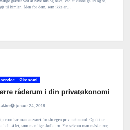
mange glæder ved at have hus og have, ved at kunne gå ud og se,
højt til himlen. Men for dem, som ikke er…
service
Økonomi
tørre råderum i din privatøkonomi
aktør
januar 24, 2019
tperson har man ansvaret for sin egen privatøkonomi. Og det er
ke helt så let, som man lige skulle tro. For selvom man måske tror,