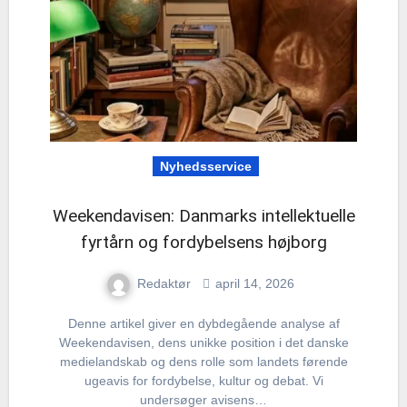
Nyhedsservice
Weekendavisen: Danmarks intellektuelle
fyrtårn og fordybelsens højborg
Redaktør
april 14, 2026
Denne artikel giver en dybdegående analyse af
Weekendavisen, dens unikke position i det danske
medielandskab og dens rolle som landets førende
ugeavis for fordybelse, kultur og debat. Vi
undersøger avisens…