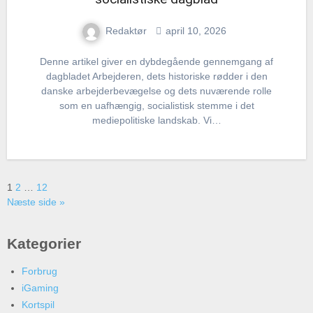
Redaktør
april 10, 2026
Denne artikel giver en dybdegående gennemgang af
dagbladet Arbejderen, dets historiske rødder i den
danske arbejderbevægelse og dets nuværende rolle
som en uafhængig, socialistisk stemme i det
mediepolitiske landskab. Vi…
Indlægsinddeling
1
2
…
12
Næste side »
Kategorier
Forbrug
iGaming
Kortspil