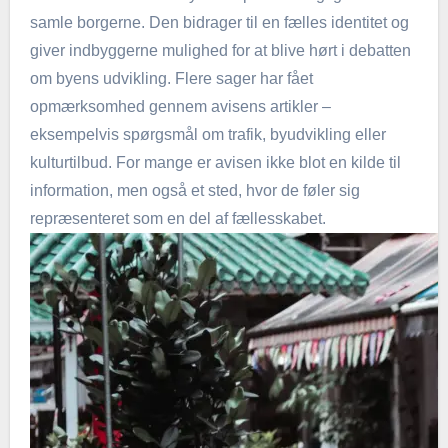
samle borgerne. Den bidrager til en fælles identitet og
giver indbyggerne mulighed for at blive hørt i debatten
om byens udvikling. Flere sager har fået
opmærksomhed gennem avisens artikler –
eksempelvis spørgsmål om trafik, byudvikling eller
kulturtilbud. For mange er avisen ikke blot en kilde til
information, men også et sted, hvor de føler sig
repræsenteret som en del af fællesskabet.