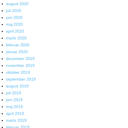
august 2020
juli 2020
juni 2020
maj 2020
april 2020
marts 2020
februar 2020
januar 2020
december 2019
november 2019
oktober 2019
september 2019
august 2019
juli 2019
juni 2019
maj 2019
april 2019
marts 2019
februar 2019