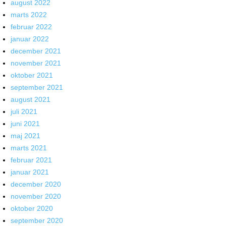
august 2022
marts 2022
februar 2022
januar 2022
december 2021
november 2021
oktober 2021
september 2021
august 2021
juli 2021
juni 2021
maj 2021
marts 2021
februar 2021
januar 2021
december 2020
november 2020
oktober 2020
september 2020