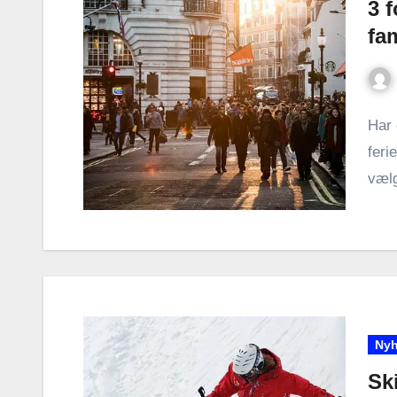
3 f
fam
Har 
feri
vælg
Nyh
Ski