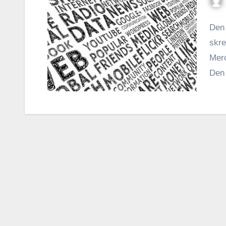
Den 
skre
Merc
Den 