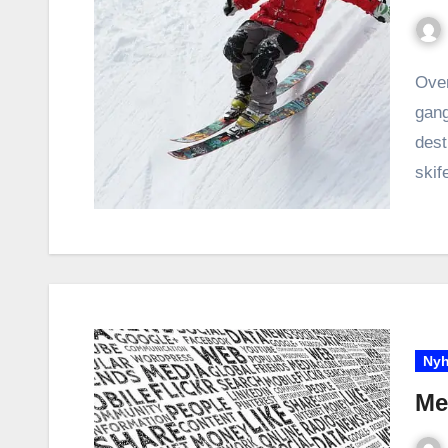
Over
gang
dest
skif
Nyh
Me