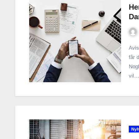
Her
Da
Avis
får 
Nogl
vil
Nyh