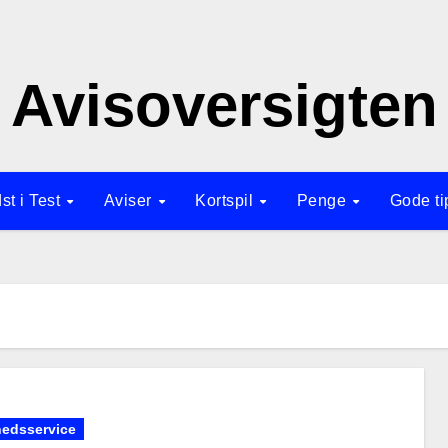
Avisoversigten
st i Test
Aviser
Kortspil
Penge
Gode t
edsservice