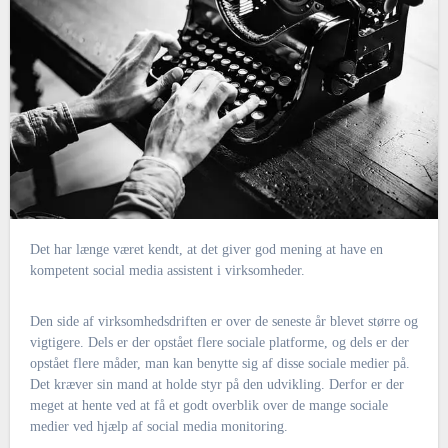
Det har længe været kendt, at det giver god mening at have en
kompetent social media assistent i virksomheder.
Den side af virksomhedsdriften er over de seneste år blevet større og
vigtigere. Dels er der opstået flere sociale platforme, og dels er der
opstået flere måder, man kan benytte sig af disse sociale medier på.
Det kræver sin mand at holde styr på den udvikling. Derfor er der
meget at hente ved at få et godt overblik over de mange sociale
medier ved hjælp af social media monitoring.