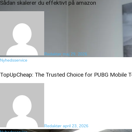
Sådan skalerer du effektivt på amazon
Redaktør
maj 29, 2026
Nyhedsservice
TopUpCheap: The Trusted Choice for PUBG Mobile To
Redaktør
april 23, 2026