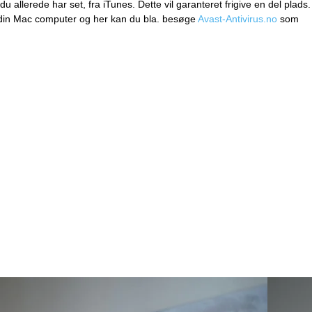
 allerede har set, fra iTunes. Dette vil garanteret frigive en del plads.
på din Mac computer og her kan du bla. besøge
Avast-Antivirus.no
som