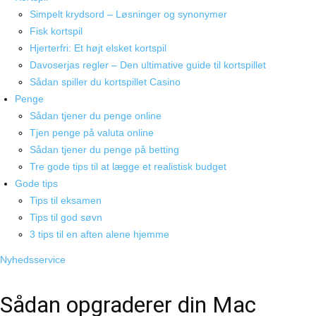
Simpelt krydsord – Løsninger og synonymer
Fisk kortspil
Hjerterfri: Et højt elsket kortspil
Davoserjas regler – Den ultimative guide til kortspillet
Sådan spiller du kortspillet Casino
Penge
Sådan tjener du penge online
Tjen penge på valuta online
Sådan tjener du penge på betting
Tre gode tips til at lægge et realistisk budget
Gode tips
Tips til eksamen
Tips til god søvn
3 tips til en aften alene hjemme
Nyhedsservice
Sådan opgraderer din Mac