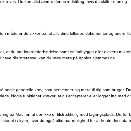
e kræves. Du kan altid ændre denne indstilling, hvis du skifter mening.
n måde er du sikker på, at alle dine billeder, dokumenter og andre fil
, at du har internetforbindelse samt en indbygget eller ekstern mikrof
ulle have din interesse, kan du læse mere på Apples hjemmeside.
 også nogle generelle krav, som henvender sig mere til dig som bruger.
. Nogle funktioner kræver, at du accepterer eller logger ind med dit Ap
ering på Mac, er, at der ikke er tilstrækkelig med lagringsplads. Derf
 stedet i skyen, hvor du også altid har mulighed for at hente din data 