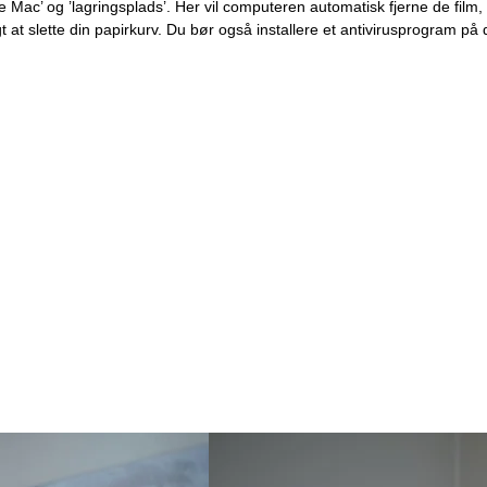
ac’ og ’lagringsplads’. Her vil computeren automatisk fjerne de film, du
t at slette din papirkurv. Du bør også installere et antivirusprogram 