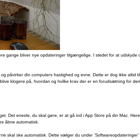
 og påvirker din computers hastighed og evne. Dette er dog ikke altid
blive klogere på, hvordan og hvilke krav der er en forudsætning for den
noget. Det eneste, du skal gøre, er at gå ind i App Store på din Mac. He
des åbne automatisk.
e skal ske automatisk. Dette vælger du under ’Softwareopdateringer’ i 