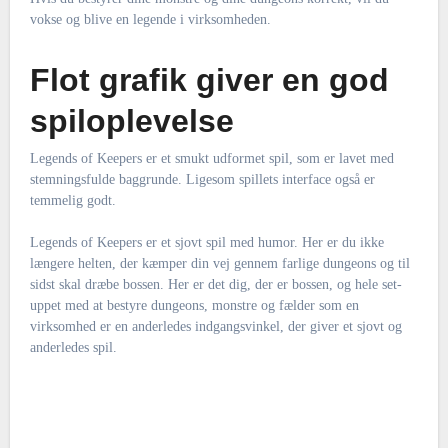
vokse og blive en legende i virksomheden.
Flot grafik giver en god
spiloplevelse
Legends of Keepers er et smukt udformet spil, som er lavet med
stemningsfulde baggrunde. Ligesom spillets interface også er
temmelig godt.
Legends of Keepers er et sjovt spil med humor. Her er du ikke
længere helten, der kæmper din vej gennem farlige dungeons og til
sidst skal dræbe bossen. Her er det dig, der er bossen, og hele set-
uppet med at bestyre dungeons, monstre og fælder som en
virksomhed er en anderledes indgangsvinkel, der giver et sjovt og
anderledes spil.