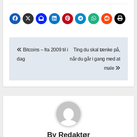
Indlægsnavigation
Bitcoins – fra 2009 til i
Ting du skal tænke på,
dag
når du går i gang med at
male
By
Redaktør