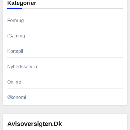
Kategorier
Forbrug
iGaming
Kortspil
Nyhedsservice
Online
Økonomi
Avisoversigten.dk