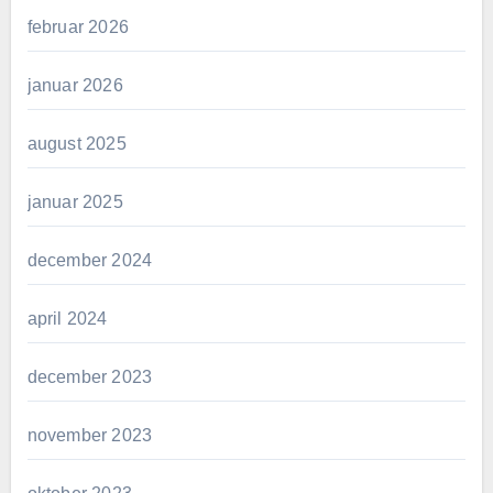
februar 2026
januar 2026
august 2025
januar 2025
december 2024
april 2024
december 2023
november 2023