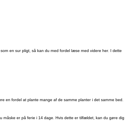
 være en fordel at plante mange af de samme planter i det samme bed.
åske er på ferie i 14 dage. Hvis dette er tilfældet, kan du gøre dig