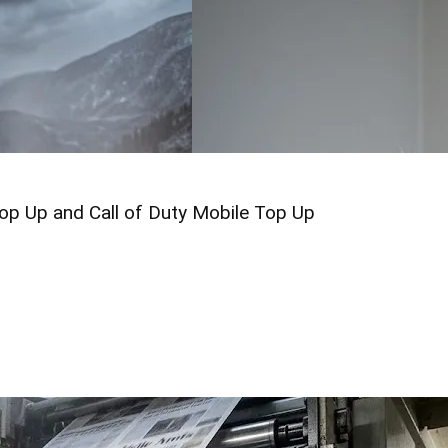
p Up and Call of Duty Mobile Top Up