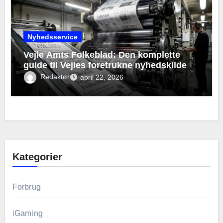
Nyhedsservice
Vejle Amts Folkeblad: Den komplette
guide til Vejles foretrukne nyhedskilde
Redaktør
april 22, 2026
Kategorier
Forbrug
iGaming