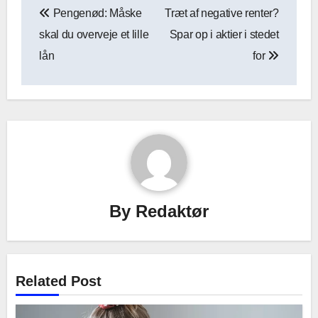
Pengenød: Måske
Træt af negative renter?
skal du overveje et lille
Spar op i aktier i stedet
lån
for
By
Redaktør
Related Post