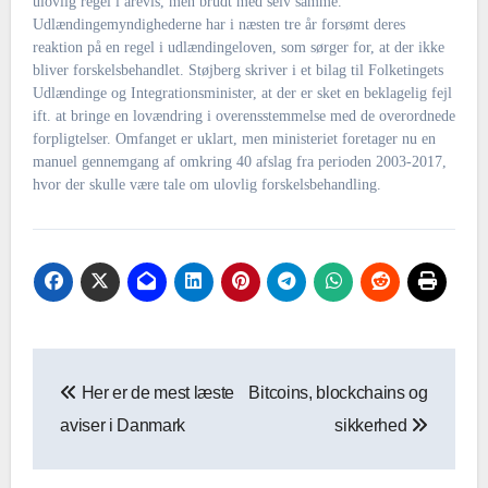
ulovlig regel i årevis, men brudt med selv samme.
Udlændingemyndighederne har i næsten tre år forsømt deres
reaktion på en regel i udlændingeloven, som sørger for, at der ikke
bliver forskelsbehandlet. Støjberg skriver i et bilag til Folketingets
Udlændinge og Integrationsminister, at der er sket en beklagelig fejl
ift. at bringe en lovændring i overensstemmelse med de overordnede
forpligtelser. Omfanget er uklart, men ministeriet foretager nu en
manuel gennemgang af omkring 40 afslag fra perioden 2003-2017,
hvor der skulle være tale om ulovlig forskelsbehandling.
Indlægsnavigation
Her er de mest læste
Bitcoins, blockchains og
aviser i Danmark
sikkerhed