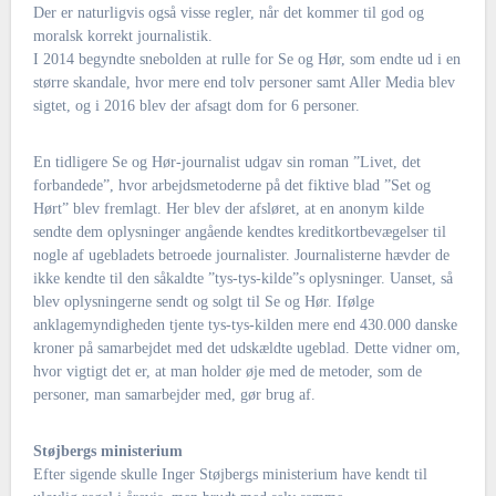
Der er naturligvis også visse regler, når det kommer til god og
moralsk korrekt journalistik.
I 2014 begyndte snebolden at rulle for Se og Hør, som endte ud i en
større skandale, hvor mere end tolv personer samt Aller Media blev
sigtet, og i 2016 blev der afsagt dom for 6 personer.
En tidligere Se og Hør-journalist udgav sin roman ”Livet, det
forbandede”, hvor arbejdsmetoderne på det fiktive blad ”Set og
Hørt” blev fremlagt. Her blev der afsløret, at en anonym kilde
sendte dem oplysninger angående kendtes kreditkortbevægelser til
nogle af ugebladets betroede journalister. Journalisterne hævder de
ikke kendte til den såkaldte ”tys-tys-kilde”s oplysninger. Uanset, så
blev oplysningerne sendt og solgt til Se og Hør. Ifølge
anklagemyndigheden tjente tys-tys-kilden mere end 430.000 danske
kroner på samarbejdet med det udskældte ugeblad. Dette vidner om,
hvor vigtigt det er, at man holder øje med de metoder, som de
personer, man samarbejder med, gør brug af.
Støjbergs ministerium
Efter sigende skulle Inger Støjbergs ministerium have kendt til