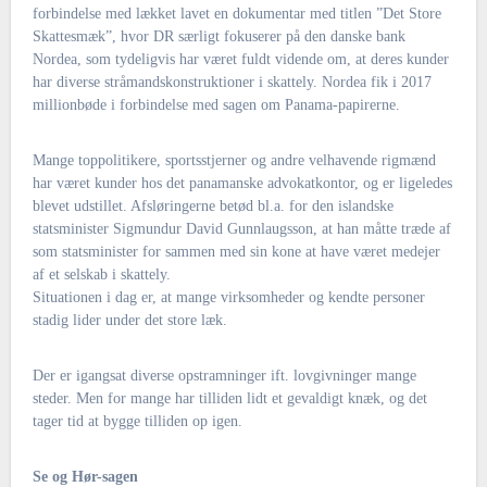
forbindelse med lækket lavet en dokumentar med titlen ”Det Store
Skattesmæk”, hvor DR særligt fokuserer på den danske bank
Nordea, som tydeligvis har været fuldt vidende om, at deres kunder
har diverse stråmandskonstruktioner i skattely. Nordea fik i 2017
millionbøde i forbindelse med sagen om Panama-papirerne.
Mange toppolitikere, sportsstjerner og andre velhavende rigmænd
har været kunder hos det panamanske advokatkontor, og er ligeledes
blevet udstillet. Afsløringerne betød bl.a. for den islandske
statsminister Sigmundur David Gunnlaugsson, at han måtte træde af
som statsminister for sammen med sin kone at have været medejer
af et selskab i skattely.
Situationen i dag er, at mange virksomheder og kendte personer
stadig lider under det store læk.
Der er igangsat diverse opstramninger ift. lovgivninger mange
steder. Men for mange har tilliden lidt et gevaldigt knæk, og det
tager tid at bygge tilliden op igen.
Se og Hør-sagen