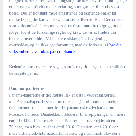
i nogle tilfælde efterleves retningslinjerne ikke bevidst. Andre gange
er det mangel på viden eller erfaring, som gør det til et ubevidst
uheld. Der er konstant mere omfattende og skiftende regler på
markedet, og det kan være svært at styre diverse risici. Derfor er det
som virksomhed eller som person med stor autoritet vigtigt, at du
sørger for at de forskellige regler og krav, der er at finde i din
branche, overholdes. Vil du være sikker på at lovgivningen
overholdes, og du ikke gør forretning med de forkerte, så
bør din
virksomhed have fokus på compliance.
Nedenfor præsenteres tre sager, som har fyldt meget i mediebilledet
de seneste par år.
Panama-papirerne
Panama-papirerne er det største læk af data i verdenshistorien.
#thePanamaPapers består af mere end 11,5 millioner hemmelige
dokumenter som stammer fra det panamanske advokatkontor
Mossack Fonseca. Datalækket inkluderer bl.a. oplysninger om mere
end 214.000 offshore-selskaber. Papirerne er udarbejdet siden
70’erne, men blev lækket i april 2016. Historien var i 2016 den
mest diskuterede internationale historie, og i Danmark blev der i