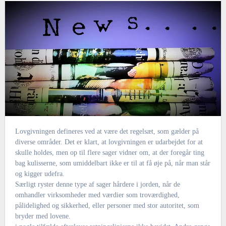
Lovgivningen defineres ved at være det regelsæt, som gælder på
diverse områder. Det er klart, at lovgivningen er udarbejdet for at
skulle holdes, men op til flere sager vidner om, at der foregår ting
bag kulisserne, som umiddelbart ikke er til at få øje på, når man står
og kigger udefra.
Særligt ryster denne type af sager hårdere i jorden, når de
omhandler virksomheder med værdier som troværdighed,
pålidelighed og sikkerhed, eller personer med stor autoritet, som
bryder med lovene.