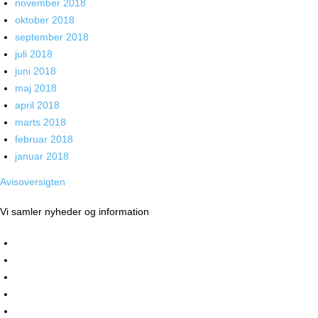
november 2018
oktober 2018
september 2018
juli 2018
juni 2018
maj 2018
april 2018
marts 2018
februar 2018
januar 2018
Avisoversigten
Vi samler nyheder og information