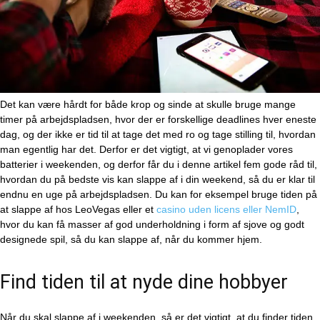
Det kan være hårdt for både krop og sinde at skulle bruge mange
timer på arbejdspladsen, hvor der er forskellige deadlines hver eneste
dag, og der ikke er tid til at tage det med ro og tage stilling til, hvordan
man egentlig har det. Derfor er det vigtigt, at vi genoplader vores
batterier i weekenden, og derfor får du i denne artikel fem gode råd til,
hvordan du på bedste vis kan slappe af i din weekend, så du er klar til
endnu en uge på arbejdspladsen. Du kan for eksempel bruge tiden på
at slappe af hos LeoVegas eller et
casino uden licens eller NemID
,
hvor du kan få masser af god underholdning i form af sjove og godt
designede spil, så du kan slappe af, når du kommer hjem.
Find tiden til at nyde dine hobbyer
Når du skal slappe af i weekenden, så er det vigtigt, at du finder tiden