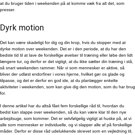
at du bruger tiden i weekenden på at komme væk fra alt det, som
presser.
Dyrk motion
Det kan være skadeligt for dig og din krop, hvis du stopper med at
dyrke motion over weekenden. Det er i den periode, at du har den
bedste tid til at lave de forskellige øvelser til træning eller løbe den lidt
længere tur, og derfor er det vigtigt, at du ikke sætter din træning i stå,
så snart weekenden rammer. Når vi som mennesker er aktive, så
bliver der udløst endorfiner i vores hjerne, hvilket gør os glade og
tilpasse, og det er derfor en god ide, at du planlægger enkelte
aktiviteter i weekenden, som kan give dig den motion, som du har brug
for.
I denne artikel har du altså fået fem forskellige råd til, hvordan du
bedst kan slappe over weekenden, så du kan være klar til den nye
arbejdsuge, som kommer. Det er selvfølgelig vigtigt at huske på, at vi
alle som mennesker er individuelle, og vi slapper alle af på forskellige
måder. Derfor er disse råd udelukkende skrevet som en vejledning til,