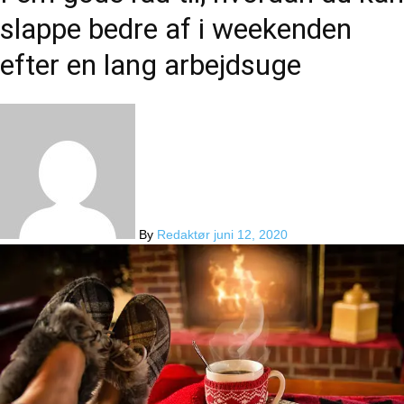
slappe bedre af i weekenden
efter en lang arbejdsuge
By
Redaktør
juni 12, 2020