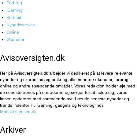
Forbrug
iGaming
Kortspil
Nyhedsservice
Online
Økonomi
Avisoversigten.dk
Her på Avisoversigten.dk arbejder vi dedikeret på at levere relevante
nyheder og skarpe indlæg omkring alle emnerne økonomi, forbrug,
online og andre spændende områder. Vores redaktion holder øje med
de seneste trends på områderne og sørger for at holde dig, vores
læser, opdateret med spændende nyt. Læs de seneste nyheder og
trends indenfor IT, iGaming, gadgets og teknologi hos
Madskristensen.dk
.
Arkiver