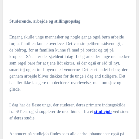
Studerende, arbejde og stillingsopslag
Engang skulle unge mennesker og nogle gange også børn arbejde
for, at familien kunne overleve. Det var simpelthen nødvendigt, at
de bidrog, for at familien kunne få mad på bordet og tøj på
kroppen. Sådan er det sjældent i dag. I dag arbejder unge mennesker
som regel bare for at tjene lidt ekstra, så der også er råd til nyt,
smart tøj og en tur i byen med vennerne. Det er et andet behov, der
gennem arbejde bliver dækket for de unge i dag end tidligere. Det
handler ikke længere om decideret overlevelse, men om sjov og
glæde.
I dag har de fleste unge, der studerer, deres primære indtægtskilde
fra SU’en, og så supplerer de med lønnen fra et
studiejob
ved siden
af deres studie.
Annoncer på studiejob findes som alle andre jobannoncer også på