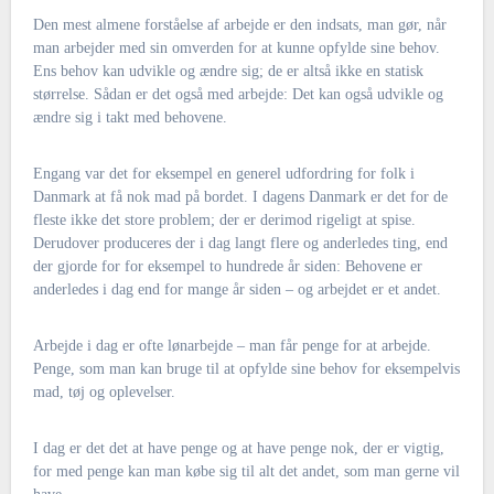
Den mest almene forståelse af arbejde er den indsats, man gør, når
man arbejder med sin omverden for at kunne opfylde sine behov.
Ens behov kan udvikle og ændre sig; de er altså ikke en statisk
størrelse. Sådan er det også med arbejde: Det kan også udvikle og
ændre sig i takt med behovene.
Engang var det for eksempel en generel udfordring for folk i
Danmark at få nok mad på bordet. I dagens Danmark er det for de
fleste ikke det store problem; der er derimod rigeligt at spise.
Derudover produceres der i dag langt flere og anderledes ting, end
der gjorde for for eksempel to hundrede år siden: Behovene er
anderledes i dag end for mange år siden – og arbejdet er et andet.
Arbejde i dag er ofte lønarbejde – man får penge for at arbejde.
Penge, som man kan bruge til at opfylde sine behov for eksempelvis
mad, tøj og oplevelser.
I dag er det det at have penge og at have penge nok, der er vigtig,
for med penge kan man købe sig til alt det andet, som man gerne vil