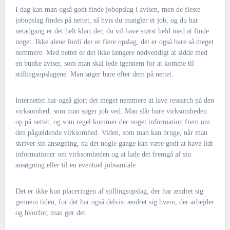
I dag kan man også godt finde jobopslag i avisen, men de fleste
jobopslag findes på nettet, så hvis du mangler et job, og du har
netadgang er det helt klart der, du vil have størst held med at finde
noget. Ikke alene fordi der er flere opslag, det er også bare så meget
nemmere. Med nettet er det ikke længere nødvendigt at sidde med
en bunke aviser, som man skal lede igennem for at komme til
stillingsopslagene. Man søger bare efter dem på nettet.
Internettet har også gjort det meget nemmere at lave research på den
virksomhed, som man søger job ved. Man slår bare virksomheden
op på nettet, og som regel kommer der noget information frem om
den pågældende virksomhed. Viden, som man kan bruge, når man
skriver sin ansøgning, da det nogle gange kan være godt at have lidt
informationer om virksomheden og at lade det fremgå af sin
ansøgning eller til en eventuel jobsamtale.
Det er ikke kun placeringen af stillingsopslag, der har ændret sig
gennem tiden, for det har også delvist ændret sig hvem, der arbejder
og hvorfor, man gør det.