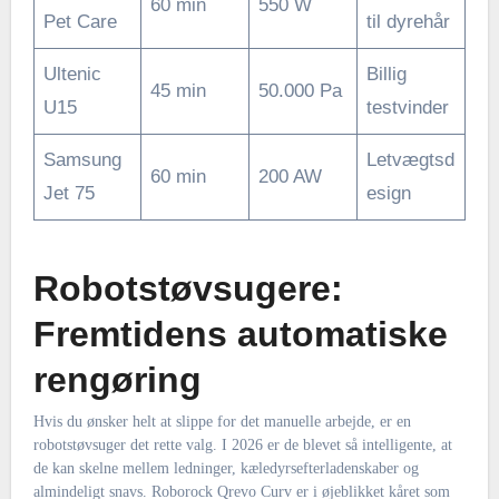
60 min
550 W
Pet Care
til dyrehår
Ultenic
Billig
45 min
50.000 Pa
U15
testvinder
Samsung
Letvægtsd
60 min
200 AW
Jet 75
esign
Robotstøvsugere:
Fremtidens automatiske
rengøring
Hvis du ønsker helt at slippe for det manuelle arbejde, er en
robotstøvsuger det rette valg. I 2026 er de blevet så intelligente, at
de kan skelne mellem ledninger, kæledyrsefterladenskaber og
almindeligt snavs. Roborock Qrevo Curv er i øjeblikket kåret som