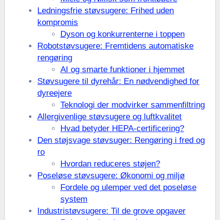
Ledningsfrie støvsugere: Frihed uden
kompromis
Dyson og konkurrenterne i toppen
Robotstøvsugere: Fremtidens automatiske
rengøring
AI og smarte funktioner i hjemmet
Støvsugere til dyrehår: En nødvendighed for
dyreejere
Teknologi der modvirker sammenfiltring
Allergivenlige støvsugere og luftkvalitet
Hvad betyder HEPA-certificering?
Den støjsvage støvsuger: Rengøring i fred og
ro
Hvordan reduceres støjen?
Poseløse støvsugere: Økonomi og miljø
Fordele og ulemper ved det poseløse
system
Industristøvsugere: Til de grove opgaver