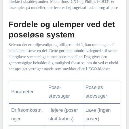
direkte i skraldespanden. Miele Boost CX1 og Philips FC9331 er
eksempler på modeller, der leverer høj sugekraft uden brug af pose.
Fordele og ulemper ved det
poseløse system
Selvom det er miljøvenligt og billigere i drift, kan tømningen af
beholderen støve en del. Dette gør dem mindre velegnede til svære
allergikere sammenlignet med pose-modeller. Dog giver den
gennemsigtige beholder dig mulighed for at se, om du ved et uheld
har opsuget værdigenstande som smykker eller LEGO-klodser.
Pose-
Poseløs
Parameter
støvsuger
støvsuger
Driftsomkostni
Højere (poser
Lave (ingen
nger
skal købes)
poser)