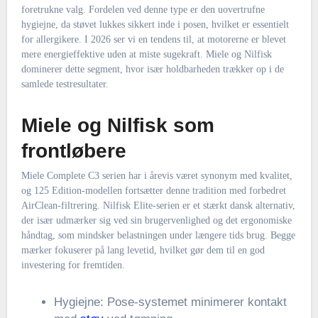
foretrukne valg. Fordelen ved denne type er den uovertrufne
hygiejne, da støvet lukkes sikkert inde i posen, hvilket er essentielt
for allergikere. I 2026 ser vi en tendens til, at motorerne er blevet
mere energieffektive uden at miste sugekraft. Miele og Nilfisk
dominerer dette segment, hvor især holdbarheden trækker op i de
samlede testresultater.
Miele og Nilfisk som
frontløbere
Miele Complete C3 serien har i årevis været synonym med kvalitet,
og 125 Edition-modellen fortsætter denne tradition med forbedret
AirClean-filtrering. Nilfisk Elite-serien er et stærkt dansk alternativ,
der især udmærker sig ved sin brugervenlighed og det ergonomiske
håndtag, som mindsker belastningen under længere tids brug. Begge
mærker fokuserer på lang levetid, hvilket gør dem til en god
investering for fremtiden.
Hygiejne: Pose-systemet minimerer kontakt