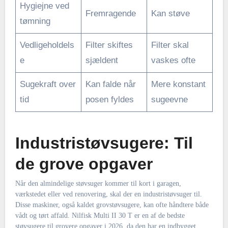
Hygiejne ved
Fremragende
Kan støve
tømning
Vedligeholdels
Filter skiftes
Filter skal
e
sjældent
vaskes ofte
Sugekraft over
Kan falde når
Mere konstant
tid
posen fyldes
sugeevne
Industristøvsugere: Til
de grove opgaver
Når den almindelige støvsuger kommer til kort i garagen,
værkstedet eller ved renovering, skal der en industristøvsuger til.
Disse maskiner, også kaldet grovstøvsugere, kan ofte håndtere både
vådt og tørt affald. Nilfisk Multi II 30 T er en af de bedste
støvsugere til grovere opgaver i 2026, da den har en indbygget