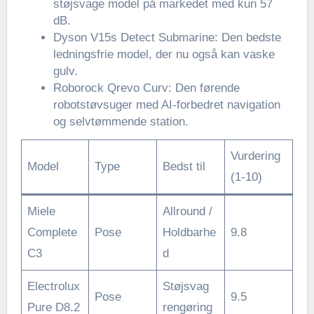
støjsvage model på markedet med kun 57
dB.
Dyson V15s Detect Submarine: Den bedste
ledningsfrie model, der nu også kan vaske
gulv.
Roborock Qrevo Curv: Den førende
robotstøvsuger med AI-forbedret navigation
og selvtømmende station.
Vurdering
Model
Type
Bedst til
(1-10)
Miele
Allround /
Complete
Pose
Holdbarhe
9.8
C3
d
Electrolux
Støjsvag
Pose
9.5
Pure D8.2
rengøring