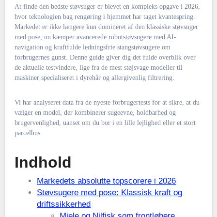
At finde den bedste støvsuger er blevet en kompleks opgave i 2026,
hvor teknologien bag rengøring i hjemmet har taget kvantespring.
Markedet er ikke længere kun domineret af den klassiske støvsuger
med pose; nu kæmper avancerede robotstøvsugere med AI-
navigation og kraftfulde ledningsfrie stangstøvsugere om
forbrugernes gunst. Denne guide giver dig det fulde overblik over
de aktuelle testvindere, lige fra de mest støjsvage modeller til
maskiner specialiseret i dyrehår og allergivenlig filtrering.
Vi har analyseret data fra de nyeste forbrugertests for at sikre, at du
vælger en model, der kombinerer sugeevne, holdbarhed og
brugervenlighed, uanset om du bor i en lille lejlighed eller et stort
parcelhus.
Indhold
Markedets absolutte topscorere i 2026
Støvsugere med pose: Klassisk kraft og
driftssikkerhed
Miele og Nilfisk som frontløbere