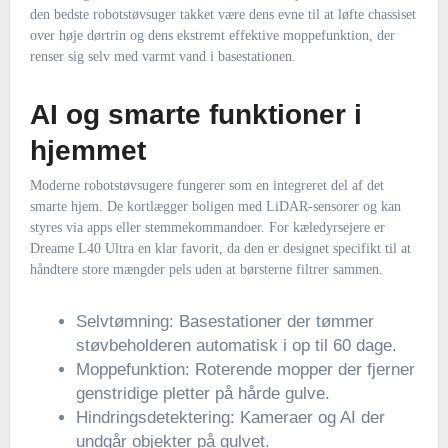
den bedste robotstøvsuger takket være dens evne til at løfte chassiset
over høje dørtrin og dens ekstremt effektive moppefunktion, der
renser sig selv med varmt vand i basestationen.
AI og smarte funktioner i
hjemmet
Moderne robotstøvsugere fungerer som en integreret del af det
smarte hjem. De kortlægger boligen med LiDAR-sensorer og kan
styres via apps eller stemmekommandoer. For kæledyrsejere er
Dreame L40 Ultra en klar favorit, da den er designet specifikt til at
håndtere store mængder pels uden at børsterne filtrer sammen.
Selvtømning: Basestationer der tømmer
støvbeholderen automatisk i op til 60 dage.
Moppefunktion: Roterende mopper der fjerner
genstridige pletter på hårde gulve.
Hindringsdetektering: Kameraer og AI der
undgår objekter på gulvet.