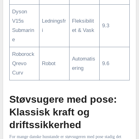
Dyson
V15s
Ledningsfr
Fleksibilit
9.3
Submarin
i
et & Vask
e
Roborock
Automatis
Qrevo
Robot
9.6
ering
Curv
Støvsugere med pose:
Klassisk kraft og
driftssikkerhed
For mange danske husstande er støvsugeren med pose stadig det