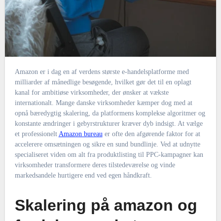
Amazon er i dag en af verdens største e-handelsplatforme med
milliarder af månedlige besøgende, hvilket gør det til en oplagt
kanal for ambitiøse virksomheder, der ønsker at vækste
internationalt. Mange danske virksomheder kæmper dog med at
opnå bæredygtig skalering, da platformens komplekse algoritmer og
konstante ændringer i gebyrstrukturer kræver dyb indsigt. At vælge
et professionelt
Amazon bureau
er ofte den afgørende faktor for at
accelerere omsætningen og sikre en sund bundlinje. Ved at udnytte
specialiseret viden om alt fra produktlisting til PPC-kampagner kan
virksomheder transformere deres tilstedeværelse og vinde
markedsandele hurtigere end ved egen håndkraft.
Skalering på amazon og