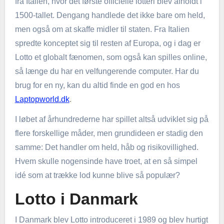
fra Italien, hvor det første officielle lotteri blev afholdt i
1500-tallet. Dengang handlede det ikke bare om held,
men også om at skaffe midler til staten. Fra Italien
spredte konceptet sig til resten af Europa, og i dag er
Lotto et globalt fænomen, som også kan spilles online,
så længe du har en velfungerende computer. Har du
brug for en ny, kan du altid finde en god en hos
Laptopworld.dk
.
I løbet af århundrederne har spillet altså udviklet sig på
flere forskellige måder, men grundideen er stadig den
samme: Det handler om held, håb og risikovillighed.
Hvem skulle nogensinde have troet, at en så simpel
idé som at trække lod kunne blive så populær?
Lotto i Danmark
I Danmark blev Lotto introduceret i 1989 og blev hurtigt