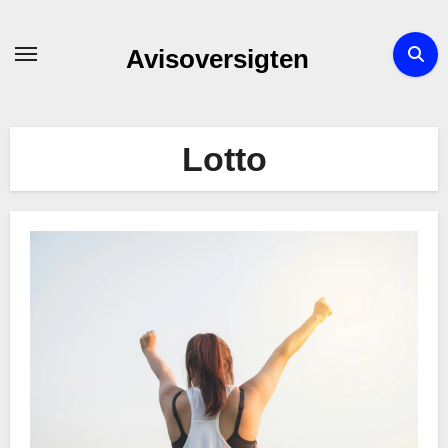
Skip
to
Avisoversigten
content
Lotto