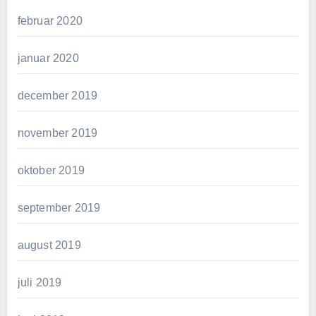
februar 2020
januar 2020
december 2019
november 2019
oktober 2019
september 2019
august 2019
juli 2019