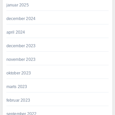
januar 2025
december 2024
april 2024
december 2023
november 2023
oktober 2023
marts 2023
februar 2023
september 2022