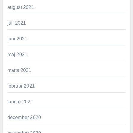
august 2021
juli 2021
juni 2021
maj 2021
marts 2021
februar 2021
januar 2021
december 2020