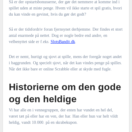
Så er der opstartsbonusserne, der gør det nemmere at komme ind i
spillet uden at miste penge. Hvem vil ikke starte et spil gratis, hvori
du kan vinde en gevinst, hvis du gør det godt?
Så er der tidsfordriv foran fjernsynet derhjemme. Der findes et stort
antal enarmede på nettet. Dog er nogle bedre end andre, en
velbenyttet side er f.eks.
SlotsBandit
.dk
.
Det er nemt, hurtigt og sjovt at spille, mens der foregår noget andet
i baggrunden. Og specielt sjovt, når det kan vindes penge på spilles.
Når det ikke bare er online Scrabble eller at skyde med fugle.
Historierne om den gode
og den heldige
Vi har alle en i vennegruppen, der enten har vundet en hel del,
været tæt på eller har en ven, der har. Han eller hun var helt vildt
heldig, vandt 10.000. på en skrabekupon.