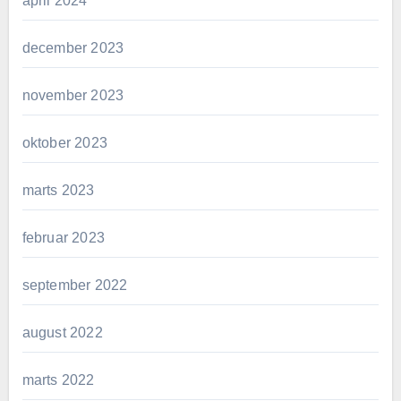
april 2024
december 2023
november 2023
oktober 2023
marts 2023
februar 2023
september 2022
august 2022
marts 2022