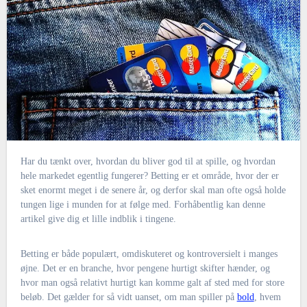
Har du tænkt over, hvordan du bliver god til at spille, og hvordan
hele markedet egentlig fungerer? Betting er et område, hvor der er
sket enormt meget i de senere år, og derfor skal man ofte også holde
tungen lige i munden for at følge med. Forhåbentlig kan denne
artikel give dig et lille indblik i tingene.
Betting er både populært, omdiskuteret og kontroversielt i manges
øjne. Det er en branche, hvor pengene hurtigt skifter hænder, og
hvor man også relativt hurtigt kan komme galt af sted med for store
beløb. Det gælder for så vidt uanset, om man spiller på
bold
, hvem