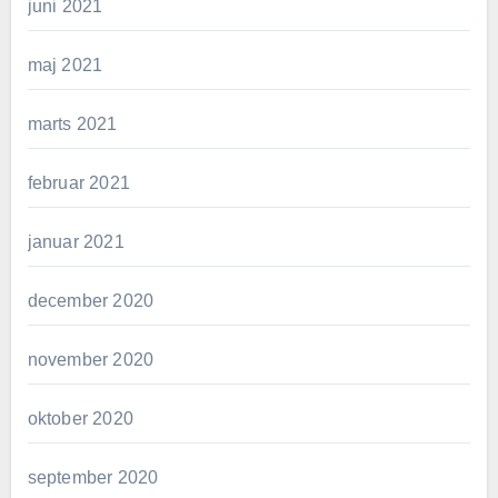
juni 2021
maj 2021
marts 2021
februar 2021
januar 2021
december 2020
november 2020
oktober 2020
september 2020