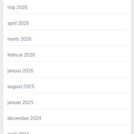
maj 2026
april 2026
marts 2026
februar 2026
januar 2026
august 2025
januar 2025
december 2024